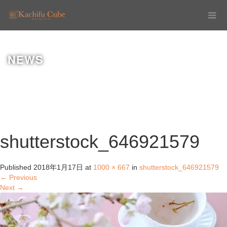
NEWS
shutterstock_646921579
Published
2018年1月17日
at
1000 × 667
in
shutterstock_646921579
←
Previous
Next
→