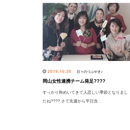
2019.10.26
日々のつぶやき♪
岡山女性連携チーム発足????
すっかり秋めいてきて人恋しい季節となりまし
たね???? さて先週から平日含…