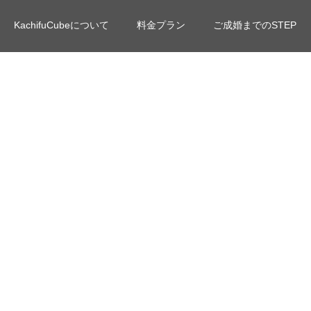
KachifuCubeについて
料金プラン
ご成婚までのSTEP