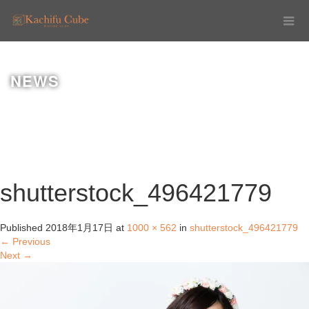
NEWS
shutterstock_496421779
Published
2018年1月17日
at
1000 × 562
in
shutterstock_496421779
←
Previous
Next
→