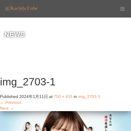
NEWS
img_2703-1
Published
2024年1月11日
at
750 × 415
in
img_2703-1
←
Previous
Next
→