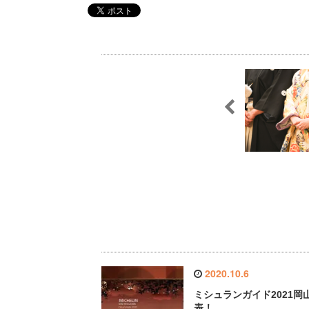
ウ
て
ィ
く
ン
だ
ド
さ
ウ
い
で
(
開
新
き
し
ま
い
す
ウ
)
ィ
ン
ド
ウ
で
開
き
ま
す
)
2020.10.6
ミシュランガイド2021岡山
表！