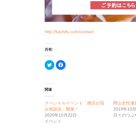
http://kachifu.com/contact
共有:
ク
F
リ
a
ッ
c
ク
e
し
b
て
o
T
o
w
k
関連
i
で
t
共
t
有
スペシャルイベント「婚活お悩
岡山女性連携
e
す
r
る
み相談会」開催！
2019年10
で
に
共
は
2020年10月22日
日々のつぶ
有
ク
イベント
(
リ
新
ッ
し
ク
い
し