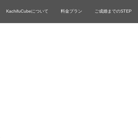
KachifuCubeについて
料金プラン
ご成婚までのSTEP