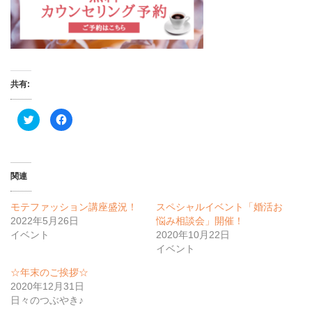
共有:
ク
F
リ
a
ッ
c
ク
e
し
b
て
o
T
o
w
k
関連
i
で
t
共
t
有
モテファッション講座盛況！
スペシャルイベント「婚活お
e
す
r
る
2022年5月26日
悩み相談会」開催！
で
に
共
は
イベント
2020年10月22日
有
ク
イベント
(
リ
新
ッ
し
ク
☆年末のご挨拶☆
い
し
ウ
て
2020年12月31日
ィ
く
日々のつぶやき♪
ン
だ
ド
さ